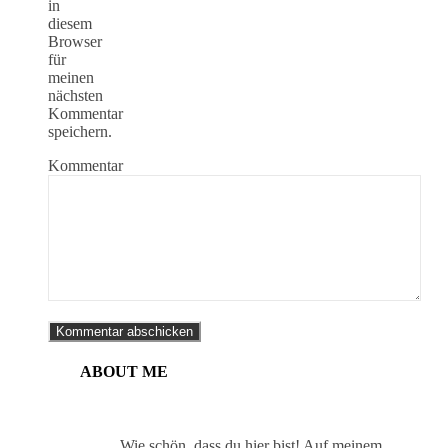
in
diesem
Browser
für
meinen
nächsten
Kommentar
speichern.
Kommentar
ABOUT ME
Wie schön, dass du hier bist! Auf meinem