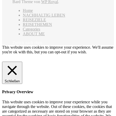
Bard Theme von
WP Royal
.
Home
NACHHALTIG LEBEN
REISEZIELE
REISETHEMEN
Categories
ABOUT ME
Zurück nach oben
This website uses cookies to improve your experience. We'll assume
you're ok with this, but you can opt-out if you wish.
Cookie
settings
ACCEPT
Schließen
Privacy Overview
This website uses cookies to improve your experience while you
navigate through the website. Out of these cookies, the cookies that
are categorized as necessary are stored on your browser as they are
essential for the working of basic functionalities of the website. We