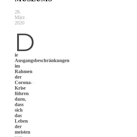
28.
März
2020
D
ie
Ausgangsbeschränkungen
im
Rahmen
der
Corona-
Krise
führen
dazu,
dass
sich
das
Leben
der
meisten