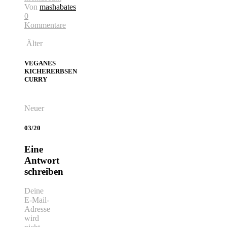
Von
mashabates
0
Kommentare
Älter
VEGANES
KICHERERBSEN
CURRY
Neuer
03/20
Eine
Antwort
schreiben
Deine
E-Mail-
Adresse
wird