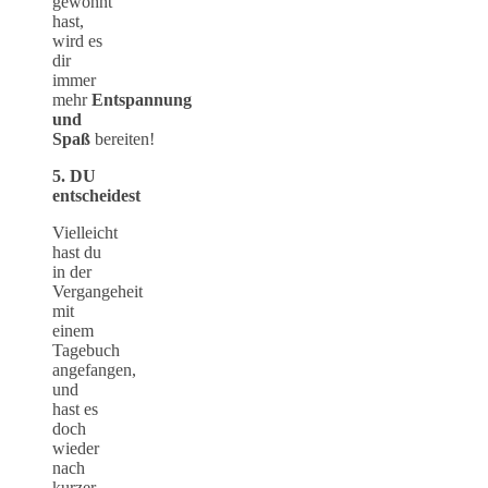
gewöhnt
hast,
wird es
dir
immer
mehr
Entspannung
und
Spaß
bereiten!
5. DU
entscheidest
Vielleicht
hast du
in der
Vergangeheit
mit
einem
Tagebuch
angefangen,
und
hast es
doch
wieder
nach
kurzer