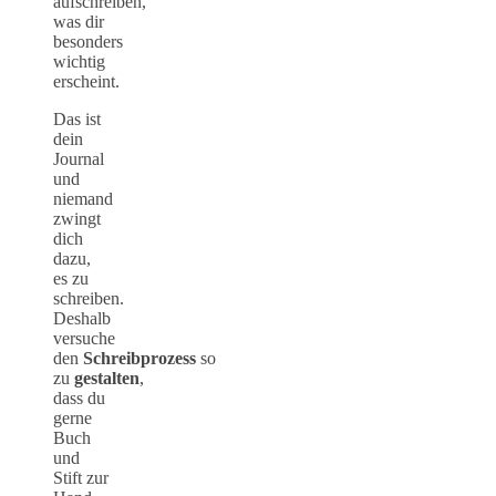
aufschreiben,
was dir
besonders
wichtig
erscheint.
Das ist
dein
Journal
und
niemand
zwingt
dich
dazu,
es zu
schreiben.
Deshalb
versuche
den
Schreibprozess
so
zu
gestalten
,
dass du
gerne
Buch
und
Stift zur