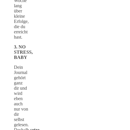
Woche
lang
über
kleine
Erfolge,
die du
erreicht
hast.
3. NO
STRESS,
BABY
Dein
Journal
gehört
ganz
dir und
wird
eben
auch
nur von
dir
selbst
gelesen.
Deshalb
setze