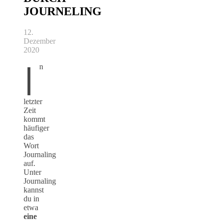
JOURNELING
12.
Dezember
2020
I
n
letzter
Zeit
kommt
häufiger
das
Wort
Journaling
auf.
Unter
Journaling
kannst
du in
etwa
eine