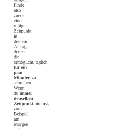
Finde
also
zuerst
einen
ruhigen
Zeitpunkt
in
deinem
Alltag ,
der es
dir
ermöglicht, täglich
für ein
paar
Minuten
zu
schreiben.
Wenn
du
immer
denselben
Zeitpunkt
nimmst,
zum
Beispiel
am
Morgen