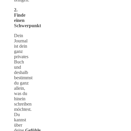
2.
Finde
einen
Schwerpunkt
Dein
Journal
ist dein
ganz
privates
Buch
und
deshalb
bestimmst
du ganz
allein,
was du
hinein
schreiben
möchtest.
Du
kannst
über
deine
Gefühle