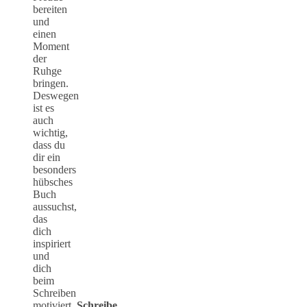
bereiten
und
einen
Moment
der
Ruhge
bringen.
Deswegen
ist es
auch
wichtig,
dass du
dir ein
besonders
hübsches
Buch
aussuchst,
das
dich
inspiriert
und
dich
beim
Schreiben
motiviert.
Schreibe