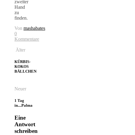
zweiter
Hand
zu
finden.
Von
mashabates
0
Kommentare
Älter
KÜRBIS-
KOKOS
BÄLLCHEN
Neuer
1 Tag
in....Palma
Eine
Antwort
schreiben