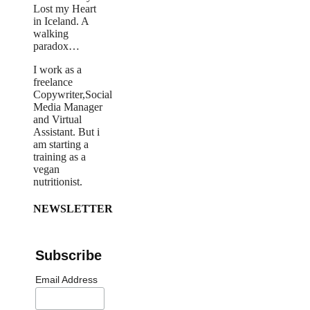
Lost my Heart
in Iceland. A
walking
paradox… ​
I work as a
freelance
Copywriter,Social
Media Manager
and Virtual
Assistant. But i
am starting a
training as a
vegan
nutritionist.
NEWSLETTER
Subscribe
Email Address