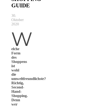
GUIDE
30.
Oktober
2020
W
elche
Form
des
Shoppens
ist
wohl
die
umweltfreundlichste?
Richtig,
Second-
Hand-
Shopping.
Denn
wer