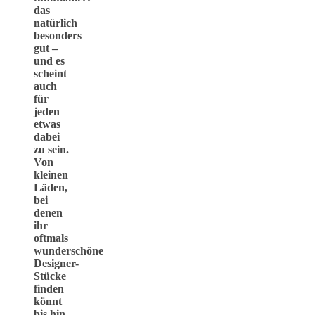
das
natürlich
besonders
gut –
und es
scheint
auch
für
jeden
etwas
dabei
zu sein.
Von
kleinen
Läden,
bei
denen
ihr
oftmals
wunderschöne
Designer-
Stücke
finden
könnt
bis hin