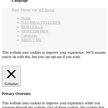
Language
Bard Theme von
WP Royal
.
Home
NACHHALTIG LEBEN
REISEZIELE
REISETHEMEN
Categories
ABOUT ME
Zurück nach oben
This website uses cookies to improve your experience. We'll assume
you're ok with this, but you can opt-out if you wish.
Cookie
settings
ACCEPT
Schließen
Privacy Overview
This website uses cookies to improve your experience while you
navigate through the website. Out of these cookies, the cookies that