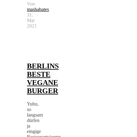
Von
mashabates
31.
Mai
2021
Berlin
,
vegan
food
BERLINS
BESTE
VEGANE
BURGER
Yuhu,
so
langsam
dürfen
ja
eingige
Restaurants(unter