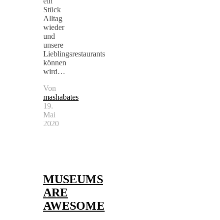
ein
Stück
Alltag
wieder
und
unsere
Lieblingsrestaurants
können
wird…
Von
mashabates
19.
Mai
2020
Berlin
,
life
,
travel
MUSEUMS
ARE
AWESOME