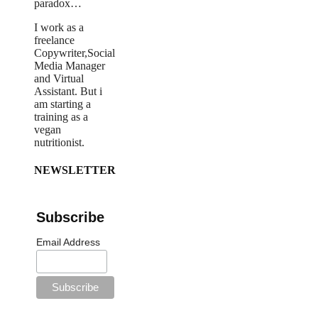
paradox… ​
I work as a
freelance
Copywriter,Social
Media Manager
and Virtual
Assistant. But i
am starting a
training as a
vegan
nutritionist.
NEWSLETTER
Subscribe
Email Address